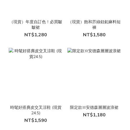
（現貨）年度自訂色！必買皺
（現貨）飽和芥綠鈕釦麻料短
皺裙
褲
NT$1,280
NT$1,580
時髦好搭麂皮交叉涼鞋 (現貨
限定款𖦆安德森層層波浪裙
24.5)
NT$1,180
NT$1,590