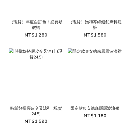
（現貨）年度自訂色！必買皺
（現貨）飽和芥綠鈕釦麻料短
皺裙
褲
NT$1,280
NT$1,580
時髦好搭麂皮交叉涼鞋 (現貨
限定款𖦆安德森層層波浪裙
24.5)
NT$1,180
NT$1,590