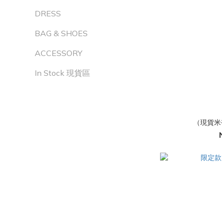
DRESS
BAG & SHOES
ACCESSORY
In Stock 現貨區
（現貨米