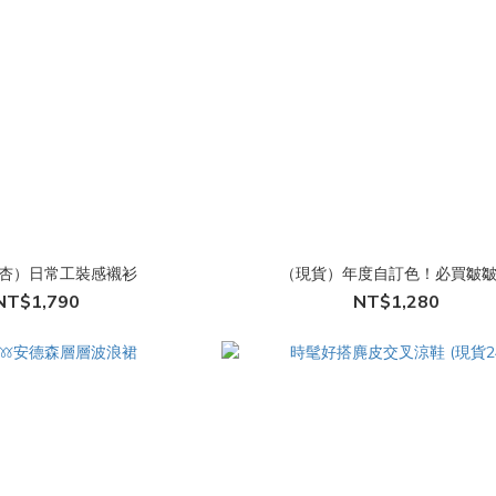
杏）日常工裝感襯衫
（現貨）年度自訂色！必買皺
NT$1,790
NT$1,280