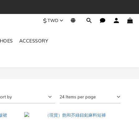
$
TWD
SHOES
ACCESSORY
ort by
24 Items per page