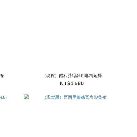
皺裙
（現貨）飽和芥綠鈕釦麻料短褲
NT$1,580