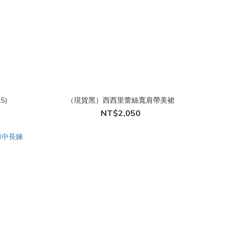
5)
（現貨黑）西西里蕾絲寬肩帶美裙
NT$2,050