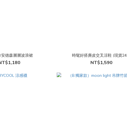
𖦆安德森層層波浪裙
時髦好搭麂皮交叉涼鞋 (現貨24.
NT$1,180
NT$1,590