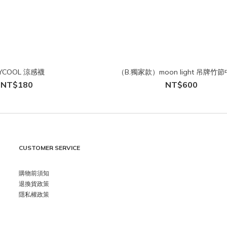
YCOOL 涼感襪
（B.獨家款）moon light 吊牌竹
NT$180
NT$600
CUSTOMER SERVICE
購物前須知
退換貨政策
隱私權政策